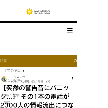
記事
全ての記事
コンステラ
全ての記事
2025年6月9日
読了時間: 2分
【突然の警告音にパニッ
1min 記事
ク…】 その1本の電話が
3min 記事
脅威
2300人の情報流出につな