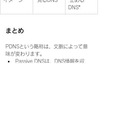
イメージ
“見るDNS”
“止める
DNS”
まとめ
PDNSという略称は、文脈によって意
味が変わります。
Passive DNSは、DNS情報を収
集・分析する技術
Protective DNSは、危険な通信を
防ぐ技術
特に近年は、フィッシング対策やラン
サムウェア対策、またサプライチェー
ンのセキュリティ対策から、
Protective DNSへの注目も高まってい
ます。
一方で、Passive DNSも脅威分析やイ