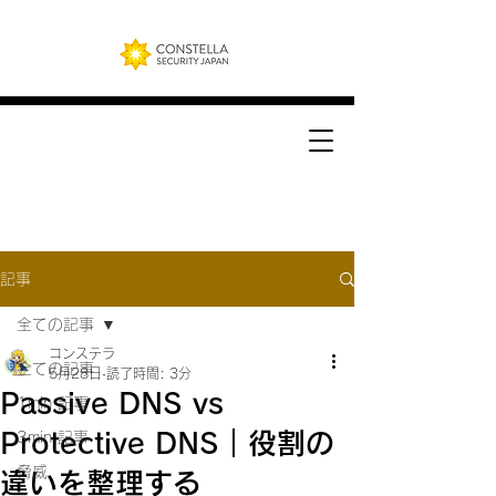
記事
全ての記事
コンステラ
全ての記事
5月28日
読了時間: 3分
Passive DNS vs
1min 記事
Protective DNS｜役割の
3min 記事
脅威
違いを整理する