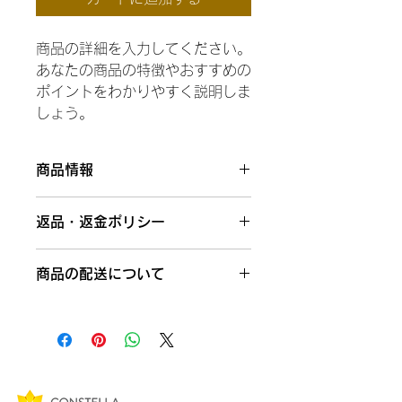
商品の詳細を入力してください。
あなたの商品の特徴やおすすめの
ポイントをわかりやすく説明しま
しょう。
商品情報
商品の詳細を入力してください。サイ
返品・返金ポリシー
ズ、素材、取扱説明に加え、商品の特
徴やおすすめのポイントなどを説明し
返品・返金ポリシーを入力してくださ
ましょう。
商品の配送について
い。顧客が商品に満足しなかった場合
や、不備があった場合に行う手続きの
配送地域、料金、所要時間、梱包な
手順などを説明しましょう。内容を明
ど、商品の配送に関する情報を入力し
確にすることで顧客からの信頼を獲得
てください。配送情報を明確にするこ
し、安心して商品を購入していただけ
とで顧客からの信頼を獲得し、安心し
ます。
て商品を購入していただけます。