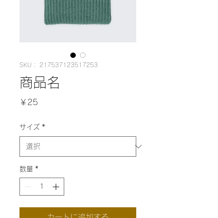
SKU： 217537123517253
商品名
価
￥25
格
サイズ
*
数量
*
カートに追加する