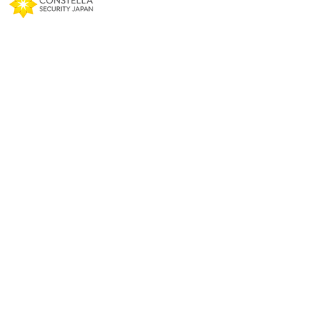
お問い合わせ
​株式会社コンステラ セキ
ュリティ ジャパン
〒102-0073
東京都千代田区九段北1-
10-1 九段勧業ビル2階
Tel：03-5213-5533 Fax：03-5213-5532
営業：
tw-sales@terilogy.com
フォローしよう
LinkedIn