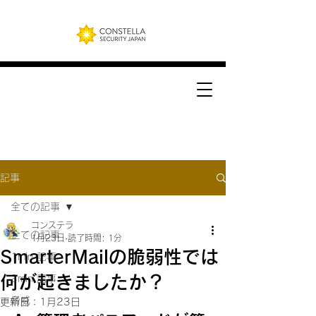
記事
全ての記事
コンステラ
全ての記事
1月23日
読了時間: 1分
SmarterMailの脆弱性では
1min 記事
何が起きましたか？
3min 記事
脅威
更新日：
1月23日