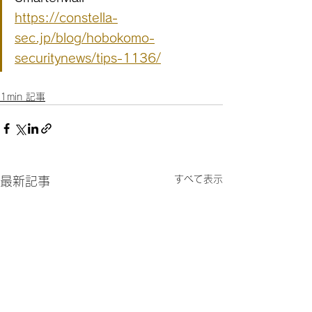
https://constella-
sec.jp/blog/hobokomo-
securitynews/tips-1136/
1min 記事
すべて表示
最新記事