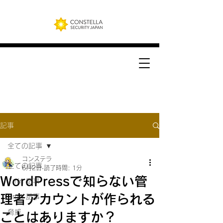
記事
全ての記事
コンステラ
全ての記事
6月2日
読了時間: 1分
WordPressで知らない管
1min 記事
理者アカウントが作られる
3min 記事
脅威
ことはありますか？