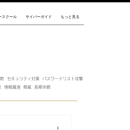
ースクール
サイバーガイド
もっと見る
欺
セキュリティ対策
パスワードリスト攻撃
業
情報漏洩
脅威
長期休暇