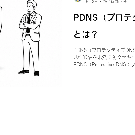
6月3日
読了時間: 4分
PDNS（プロテ
とは？
PDNS（プロテクティブDN
悪性通信を未然に防ぐセキ
PDNS（Protective D
脅威インテリジェンス※1
ロックするセキュリティ技術
DNS(Domain Name S
「DNSそのものを守る技術
利用者や組織を守る技術」と
を単なる名前解決の仕組み
ィ対策を実施するための重
て活用する考え方が広がっ
NCSC（National Cyber S