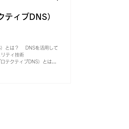
クティブDNS）
S）とは？ DNSを活用して
ュリティ技術
NS：プロテクティブDNS）とは、
を活用して悪性通信を未然にブ
です。 その名の通り
ystem)を利用する仕組みですが、
」ではなく「DNSを利用して
言えます。 近年では、DNS
としてではなく、セキュリテ
要な観測・防御ポイントとし
ており、英国の
ecurity Centre）をはじめ、米