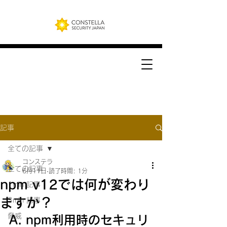
記事
全ての記事
コンステラ
全ての記事
6月11日
読了時間: 1分
npm v12では何が変わり
1min 記事
ますか？
3min 記事
脅威
A. npm利用時のセキュリ