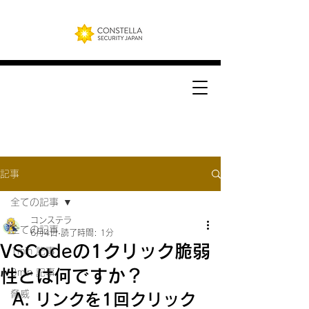
記事
全ての記事
コンステラ
全ての記事
6月4日
読了時間: 1分
VSCodeの1クリック脆弱
1min 記事
性とは何ですか？
3min 記事
脅威
A. リンクを1回クリック